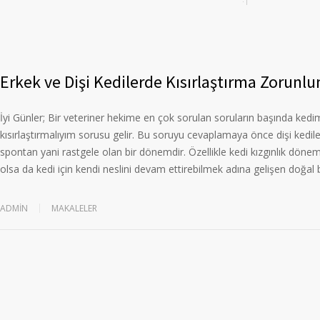
Erkek ve Dişi Kedilerde Kısırlaştırma Zorunl
İyi Günler; Bir veteriner hekime en çok sorulan soruların başında ked
kısırlaştırmalıyım sorusu gelir. Bu soruyu cevaplamaya önce dişi kedile
spontan yani rastgele olan bir dönemdir. Özellikle kedi kızgınlık dönemleri
olsa da kedi için kendi neslini devam ettirebilmek adına gelişen doğal b
ADMIN
MAKALELER