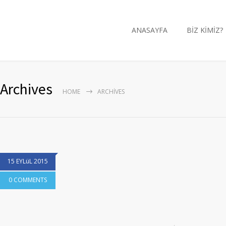
ANASAYFA
BİZ KİMİZ?
Archives
HOME
ARCHIVES
15 EYLüL 2015
0 COMMENTS