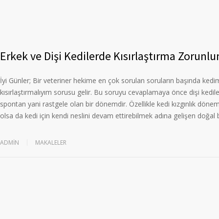
Erkek ve Dişi Kedilerde Kısırlaştırma Zorunl
İyi Günler; Bir veteriner hekime en çok sorulan soruların başında ked
kısırlaştırmalıyım sorusu gelir. Bu soruyu cevaplamaya önce dişi kedile
spontan yani rastgele olan bir dönemdir. Özellikle kedi kızgınlık dönemleri
olsa da kedi için kendi neslini devam ettirebilmek adına gelişen doğal b
ADMIN
MAKALELER