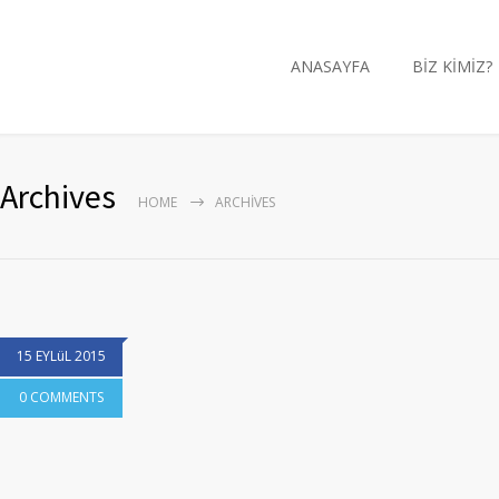
ANASAYFA
BİZ KİMİZ?
Archives
HOME
ARCHIVES
15 EYLüL 2015
0 COMMENTS