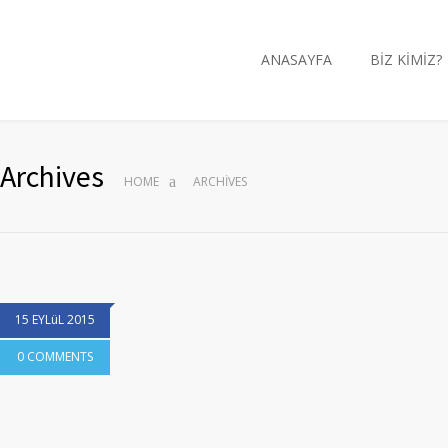
ANASAYFA
BİZ KİMİZ?
Archives
HOME
ARCHIVES
15 EYLüL 2015
0 COMMENTS