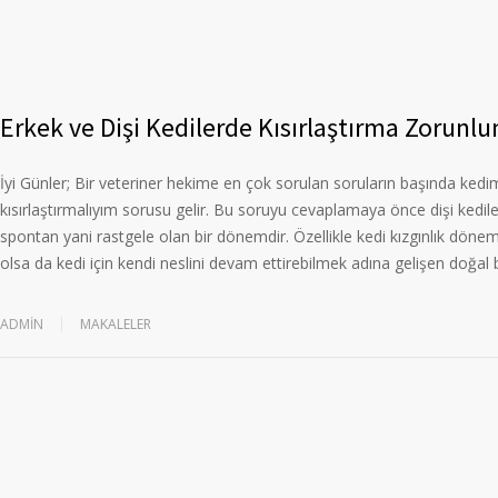
Erkek ve Dişi Kedilerde Kısırlaştırma Zorunl
İyi Günler; Bir veteriner hekime en çok sorulan soruların başında ked
kısırlaştırmalıyım sorusu gelir. Bu soruyu cevaplamaya önce dişi kedile
spontan yani rastgele olan bir dönemdir. Özellikle kedi kızgınlık dönemleri
olsa da kedi için kendi neslini devam ettirebilmek adına gelişen doğal b
ADMIN
MAKALELER